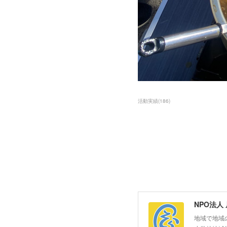
活動実績
(
186
)
NPO法人
地域で地域