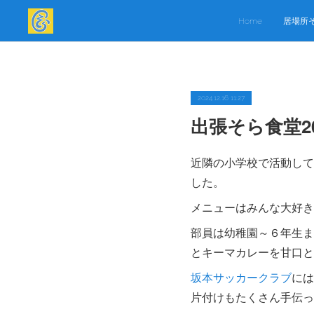
Home
居場所
2024.12.16 11:27
出張そら食堂2
近隣の小学校で活動して
した。
メニューはみんな大好き
部員は幼稚園～６年生ま
とキーマカレーを甘口と
坂本サッカークラブ
には
片付けもたくさん手伝っ