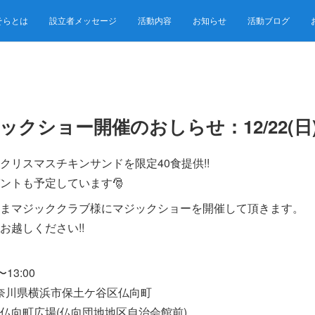
そらとは
設立者メッセージ
活動内容
お知らせ
活動ブログ
ックショー開催のおしらせ：12/22(日
クリスマスチキンサンドを限定40食提供!!
ントも予定しています🎅
まマジッククラブ様にマジックショーを開催して頂きます。
お越しください!!
〜13:00
 神奈川県横浜市保土ケ谷区仏向町
広場(仏向団地地区自治会館前)