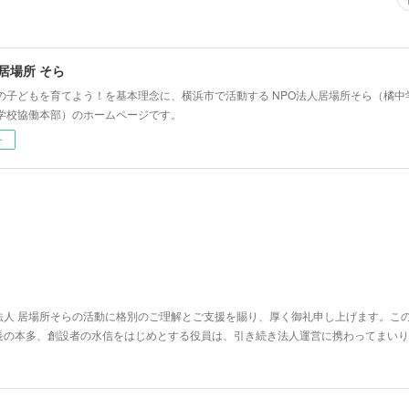
 居場所 そら
の子どもを育てよう！を基本理念に、横浜市で活動する NPO法人居場所そら（橘
学校協働本部）のホームページです。
ー
法人 居場所そらの活動に格別のご理解とご支援を賜り、厚く御礼申し上げます。この
長の本多、創設者の水信をはじめとする役員は、引き続き法人運営に携わってまいり