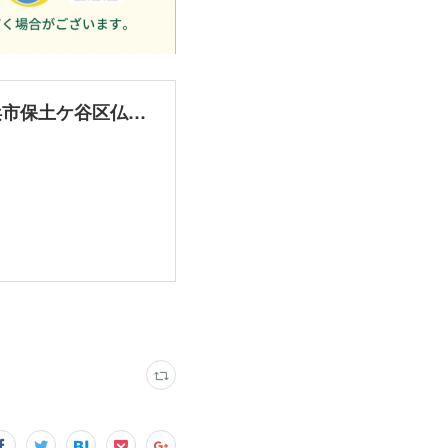
コンフォール仏向町広場 · 〒240-0044 神奈川県横浜市保土ケ谷区仏向町