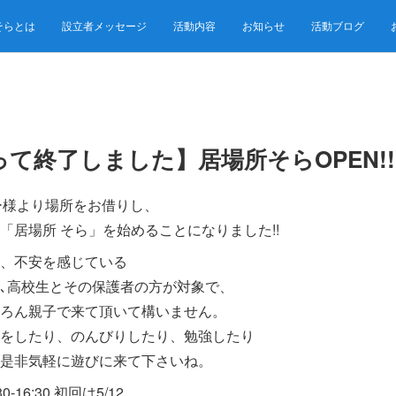
そらとは
設立者メッセージ
活動内容
お知らせ
活動ブログ
って終了しました】居場所そらOPEN!
ー様より場所をお借りし、
「居場所 そら」を始めることになりました!!
、不安を感じている
生､高校生とその保護者の方が対象で、
ちろん親子で来て頂いて構いません。
をしたり、のんびりしたり、勉強したり
是非気軽に遊びに来て下さいね。
16:30 初回は5/12