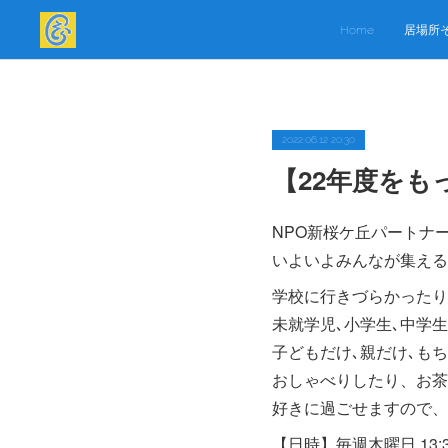
Home
居場所
2022.06.12 20:30
【22年度をも
NPO新桜ケ丘パートナ
いよいよみんなが集える
学校に行きづらかったり
未就学児､小学生､中学
子どもだけ､親だけ､も
おしゃべりしたり、お茶
好きに過ごせますので、
【日時】毎週木曜日 13:30-