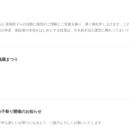
法人 居場所そらの活動に格別のご理解とご支援を賜り、厚く御礼申し上げます。この
長の本多、創設者の水信をはじめとする役員は、引き続き法人運営に携わってまいり
田地蔵まつり
たかの子祭り開催のお知らせ
今年も楽しいお祭りになるよう、ご協力よろしくお願いいたします。