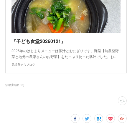
『子ども食堂20260121』
2026年のはじまりメニューは豚汁とおにぎりです。野菜【無農薬野
菜と地元の農家さんのお野菜】をたっぷり使った豚汁でした。お…
居場所そらブログ
活動実績
(
186
)