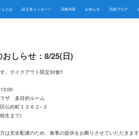
そらとは
設立者メッセージ
活動内容
お知らせ
活動ブログ
しらせ：8/25(日)
。テイクアウト限定30食!!
13:00
ラザ 多目的ルーム
向町１２６２−３
高校生まで)
方は安全配慮のため、食事の提供をお断りさせていただきます