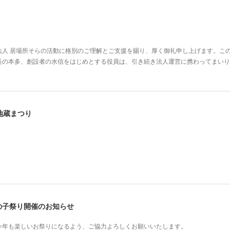
法人 居場所そらの活動に格別のご理解とご支援を賜り、厚く御礼申し上げます。この
長の本多、創設者の水信をはじめとする役員は、引き続き法人運営に携わってまいり
田地蔵まつり
たかの子祭り開催のお知らせ
今年も楽しいお祭りになるよう、ご協力よろしくお願いいたします。