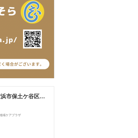
横浜市仏向地域ケアプラザ · 〒240-0044 神奈川県横浜市保土ケ谷区仏向町１２６２−３ 仏向地域ケアプラザ
向地域ケアプラザ