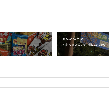
2024.08.04 05:35
お祭り出店矢シ塚公園20240803