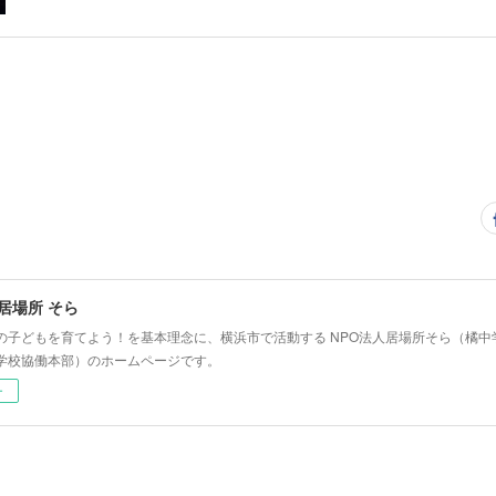
 居場所 そら
の子どもを育てよう！を基本理念に、横浜市で活動する NPO法人居場所そら（橘
学校協働本部）のホームページです。
ー