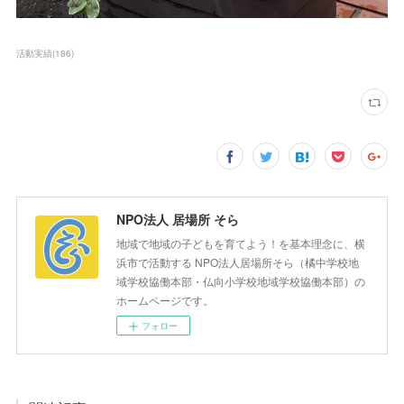
活動実績
(
186
)
NPO法人 居場所 そら
地域で地域の子どもを育てよう！を基本理念に、横
浜市で活動する NPO法人居場所そら（橘中学校地
域学校協働本部・仏向小学校地域学校協働本部）の
ホームページです。
フォロー