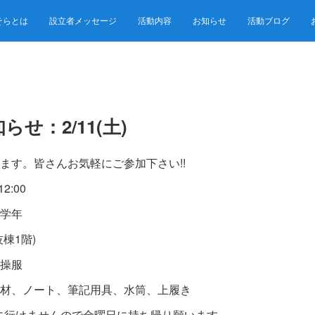
そらとは
設立者メッセージ
活動内容
お知らせ
活動ブログ
せ：2/11(土)
ます。皆さんお気軽にご参加下さい!!
2:00
学年
棟1階)
操服
材、ノート、筆記用具、水筒、上履き
ませんので金曜日に持ち帰り願います。