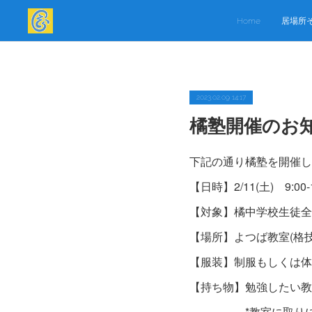
Home
居場所
2023.02.09 14:17
橘塾開催のお知ら
下記の通り橘塾を開催し
【日時】2/11(土) 9:00-1
【対象】橘中学校生徒全
【場所】よつば教室(格技
【服装】制服もしくは体
【持ち物】勉強したい教
*教室に取りに行け