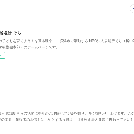
 居場所 そら
の子どもを育てよう！を基本理念に、横浜市で活動する NPO法人居場所そら（橘
学校協働本部）のホームページです。
ー
法人 居場所そらの活動に格別のご理解とご支援を賜り、厚く御礼申し上げます。この
長の本多、創設者の水信をはじめとする役員は、引き続き法人運営に携わってまいり