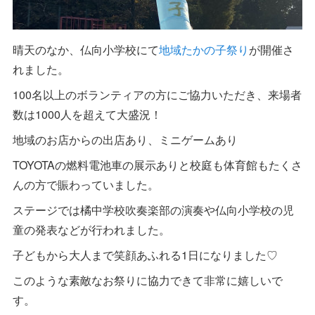
晴天のなか、仏向小学校にて
地域たかの子祭り
が開催さ
れました。
100名以上のボランティアの方にご協力いただき、来場者
数は1000人を超えて大盛況！
地域のお店からの出店あり、ミニゲームあり
TOYOTAの燃料電池車の展示ありと校庭も体育館もたくさ
んの方で賑わっていました。
ステージでは橘中学校吹奏楽部の演奏や仏向小学校の児
童の発表などが行われました。
子どもから大人まで笑顔あふれる1日になりました♡
このような素敵なお祭りに協力できて非常に嬉しいで
す。